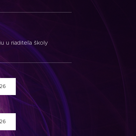
aditeľa školy
026
026