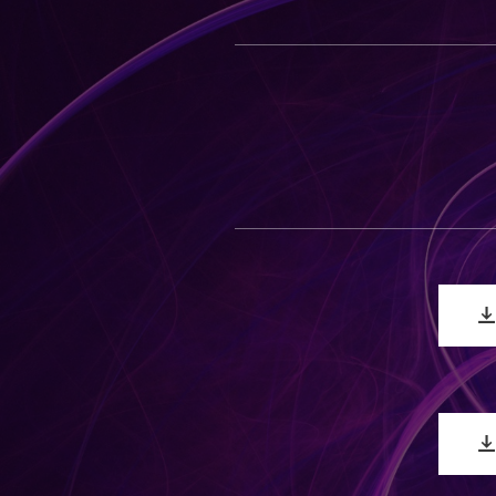
O
Školský vzdel