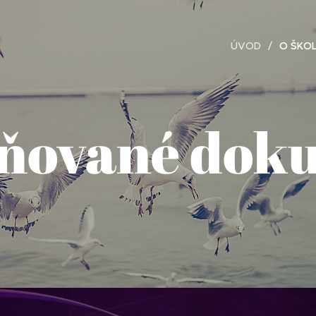
ÚVOD
O ŠKO
jňované dok