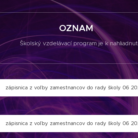
ZNAM
ávací program je k nahliadnutiu u ri
zápisnica z voľby zamestnancov do rady školy 06 2
zápisnica z voľby zamestnancov do rady školy 06 2