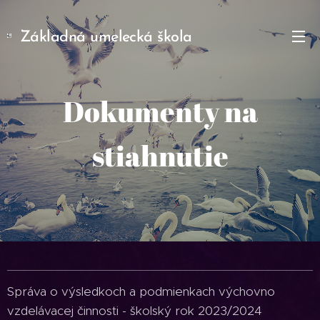
Základná umelecká škola
Považská Bystrica
Dokumenty na
hudobný
odbor
stiahnutie
Správa o výsledkoch a podmienkach výchovno
vzdelávacej činnosti - školský rok 2023/2024